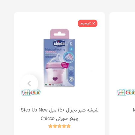
ناموجود
شیشه شیر نچرال 150 میل Step Up New
انبا
چیکو صورتی Chicco