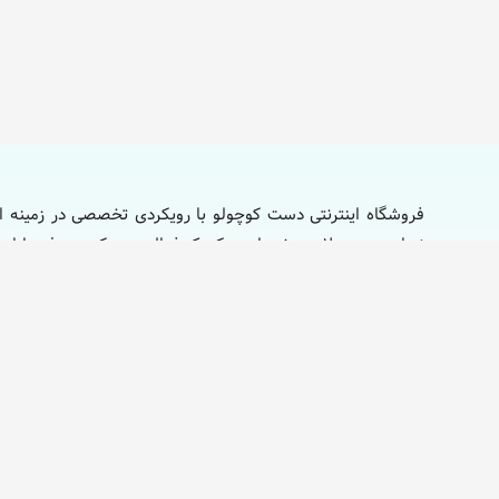
فروشگاه اینترنتی دست کوچولو با رویکردی تخصصی در زمینه ار
نوزاد و محصولات ویژه مادر و کودک فعالیت می‌کند. هدف ما ایج
تا بتوانند بهترین و باکیفیت‌ترین محصولات را برای فرزندان دلبند 
آدرس
تهران، خیابان بهار جنوبی، ساختمان چهلستون،
بلوک 2، طبقه 2، واحد 204