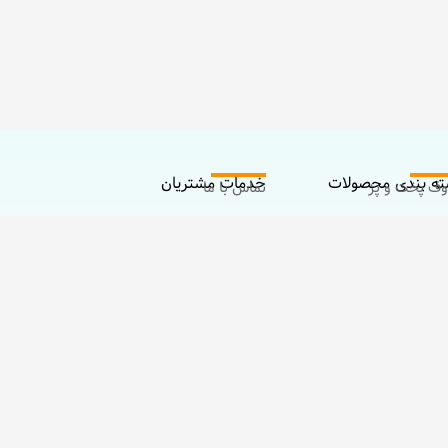
ه بندی محصولات
خدمات مشتریان
ف پخت و پز
تماس با ما
زم مادر
درباره ما
ی و سرگرمی
خوری و تغذیه نوزاد
زم محافظتی و مراقبتی
زم حمام و سرویس wc