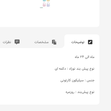
توضیحات
مشخصات
نظرات
ماه الی 24 ماه
نوع پیش بند نوزاد : دکمه ای
جنس : سیلیکون کارتونی
نوع پیش‌بند : روزمره