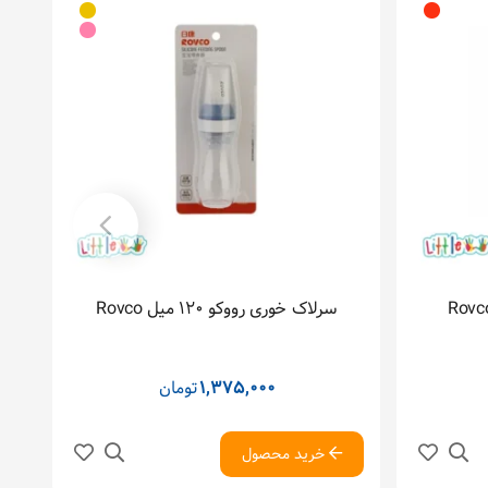
‫سرلاک خوری رووکو‬ ‫120 میل‬‬ Rovco
1,375,000
تومان
خرید محصول