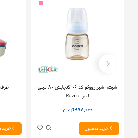
شیشه شیر رووکو کد 06 گنجایش 80 میلی
ظرف ‬‬
لیتر ‬‬ Rovco
978,000
تومان
خرید محصول
خرید 