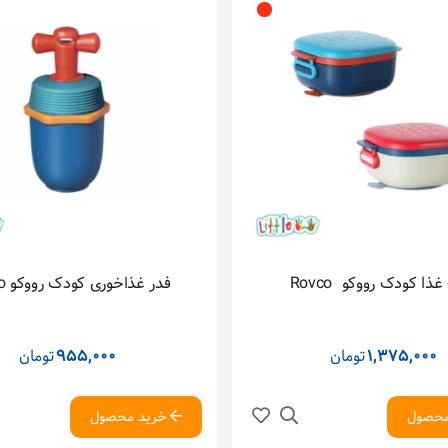
غذا کودک رووکو  Rovco
فدر غذاخوری کودک رووکو‬‬ Rovco
1,375,000
تومان
955,000
تومان
محصول
خرید محصول