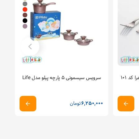
سرویس قاشق و چنگال کودک هرا کد ۱۰۱
سرویس سیسمونی ۵ پارچه پیلو مدل Life
6,250,000
تومان
00