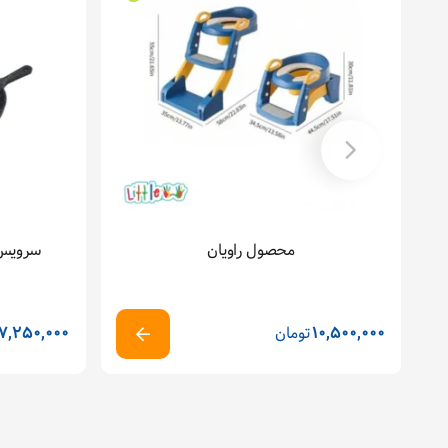
محصول راویان
سرویس چدن 5 پا
10,500,000
تومان
7,250,000