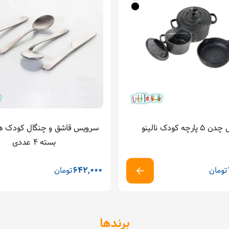
رچه کودک نالینو
بسته ۴ عددی
تومان
642,000
تومان
برندها