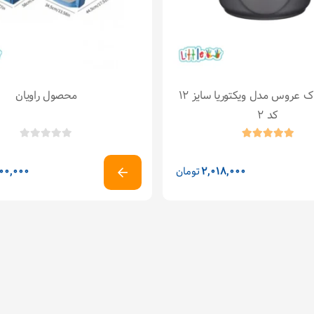
قابلمه کودک عروس مدل ویکتوریا سایز ۱۲
محصول راویان
کد ۲
2,018,000
تومان
00,000