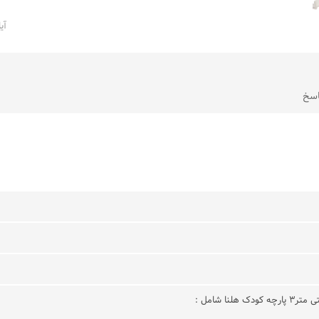
آی
سخ