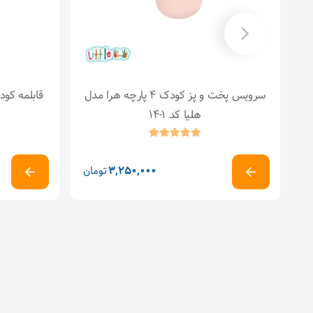
وس
سرویس پخت و پز کودک ۴ پارچه هرا مدل
هلیا کد ۱-۱۴
ن
3,250,000
تومان