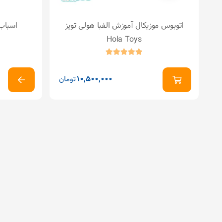
ر
اتوبوس موزیکال آموزش الفبا هولی تویز
اسباب‌
Hola Toys
ن
10,500,000
تومان