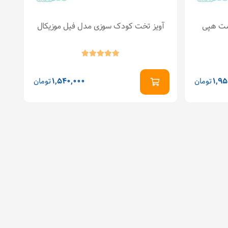
شت هپی
آویز تخت کودک سوزی مدل فیل موزیکال
اس
1,95
تومان
1,540,000
تومان