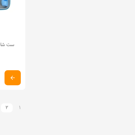
ست شانه
2
1