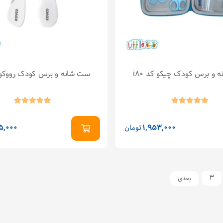
 و برس کودک چیکو کد i80
ست شانه و برس کودک رووکو ovco
1,953,000
تومان
5,000
3