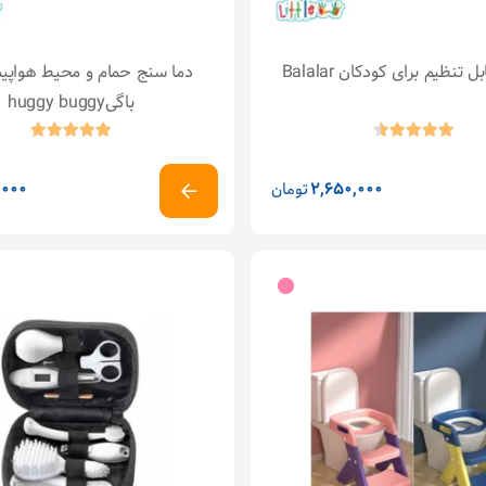
ل تنظیم برای کودکان Balalar
دما سنج حمام و محیط هواپیم
باگیhuggy buggy
2,650,000
تومان
,000