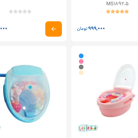
MS1892.5
999,000
تومان
,000