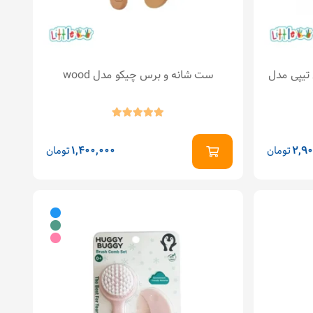
ی تیپی مدل
ست شانه و برس چیکو مدل wood
2,90
تومان
1,400,000
تومان