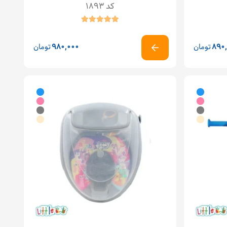
کد 1893
890
تومان
980,000
تومان