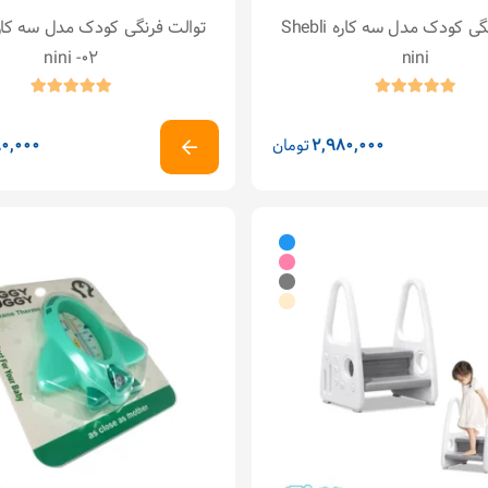
توالت فرنگی کودک مدل سه کاره Shebli
nini -02
nini
2,980,000
تومان
0,000