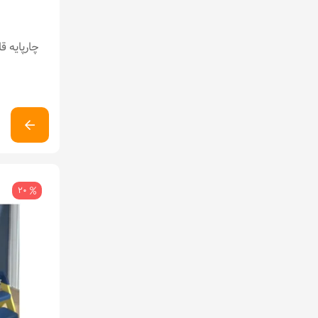
چارپایه قاب
20