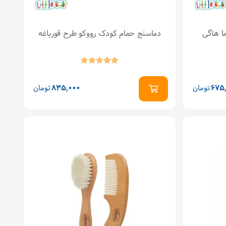
ا هاگی
دماسنج حمام کودک رووکو طرح قورباغه
675
تومان
835,000
تومان