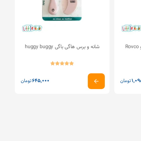
R
شانه و برس هاگی باگی huggy buggy
1,09
تومان
645,000
تومان